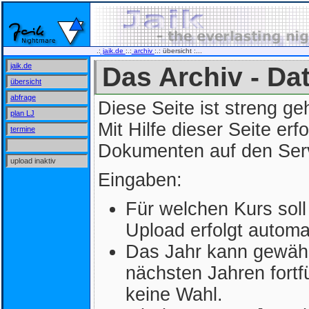
.:
jaik.de
:.:
archiv
:.: übersicht :...
jaik.de
Das Archiv - Da
übersicht
abfrage
Diese Seite ist streng ge
plan LJ
Mit Hilfe dieser Seite erf
termine
Dokumenten auf den Ser
upload inaktiv
Eingaben:
Für welchen Kurs sol
Upload erfolgt automa
Das Jahr kann gewählt
nächsten Jahren fort
keine Wahl.